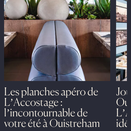
Les planches apéro de
Jou
L’Accostage :
Oui
l’incontournable de
L’A
votre été à Ouistreham
idé