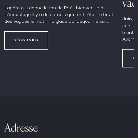
vac
L’apéro qui donne le ton de l’été : bienvenue à
L’Accostage Il y a des rituels qui font l’été. Le bruit
Juin, c
des vagues le matin, la glace qui dégouline sur…
sent qu
bientôt
Avant ç
DÉCOUVRIR
DÉ
Adresse