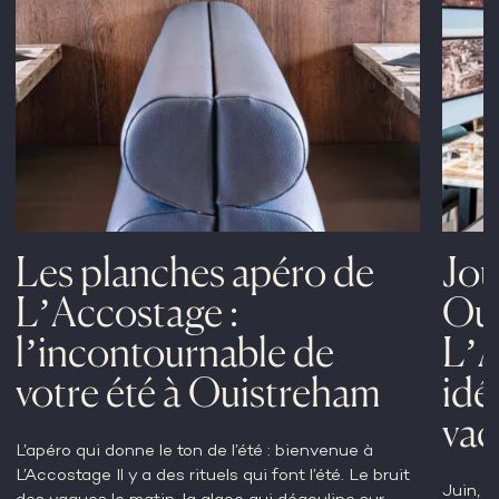
Les planches apéro de
Jou
L’Accostage :
Oui
l’incontournable de
L’A
votre été à Ouistreham
idé
vac
L’apéro qui donne le ton de l’été : bienvenue à
L’Accostage Il y a des rituels qui font l’été. Le bruit
Juin, c