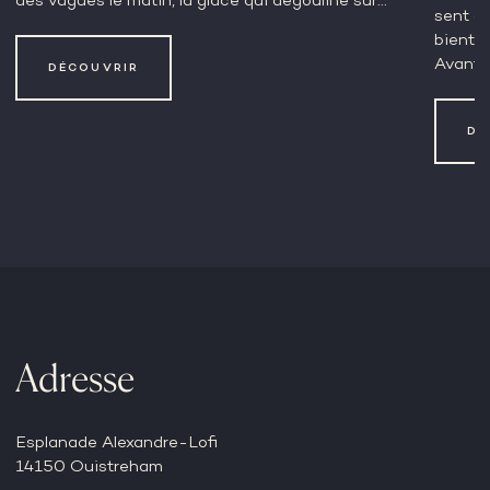
des vagues le matin, la glace qui dégouline sur…
sent qu
bientôt
Avant ç
DÉCOUVRIR
DÉ
Adresse
Esplanade Alexandre-Lofi
14150 Ouistreham