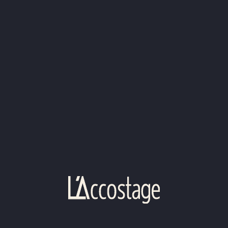
Tomates Burrata
Roquette, burrata, tomates, balsamique
Italienne
Salade, jambon fumé, parmesan, tomates confites, Bu