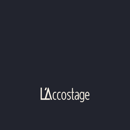
Irish Coffee
9,00€
(20 cl) – expresso, whisky et crème fouettée
Réservez dans notre